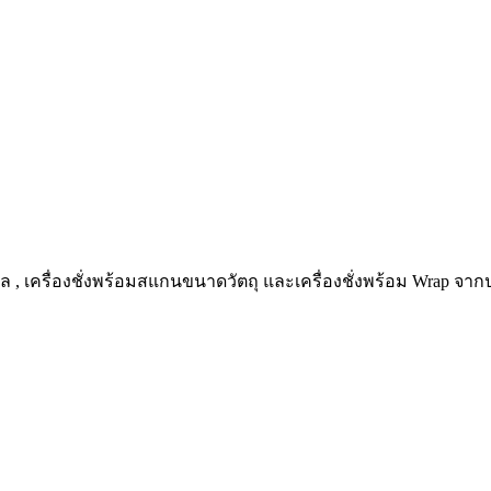
ิตอล , เครื่องชั่งพร้อมสแกนขนาดวัตถุ และเครื่องชั่งพร้อม Wrap จาก