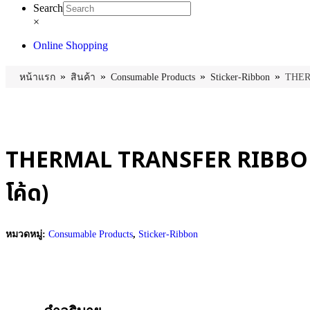
Search
×
Online Shopping
»
»
»
»
หน้าแรก
สินค้า
Consumable Products
Sticker-Ribbon
THERM
THERMAL TRANSFER RIBBON(ผ
โค้ด)
หมวดหมู่:
Consumable Products
,
Sticker-Ribbon