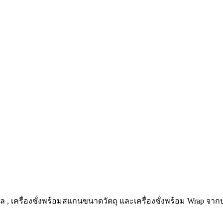
ิตอล , เครื่องชั่งพร้อมสแกนขนาดวัตถุ และเครื่องชั่งพร้อม Wrap จาก